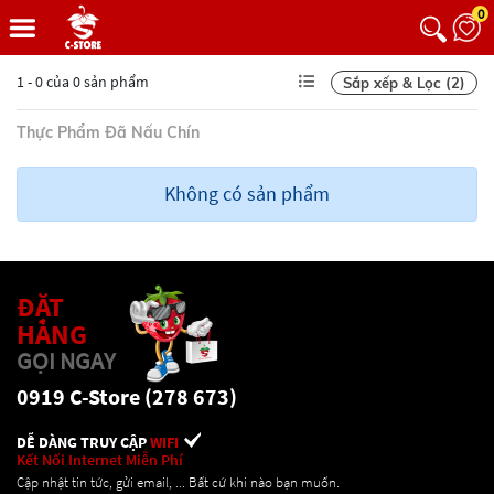
0
1 - 0 của 0 sản phẩm
Sắp xếp & Lọc (2)
Thực Phẩm Đã Nấu Chín
Không có sản phẩm
ĐẶT
HÀNG
GỌI NGAY
0919 C-Store (278 673)
DỄ DÀNG TRUY CẬP
WIFI
Kết Nối Internet Miễn Phí
Cập nhật tin tức, gửi email, ... Bất cứ khi nào bạn muốn.