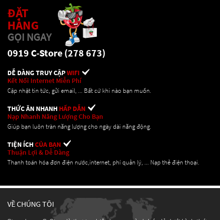
ĐẶT
HÀNG
GỌI NGAY
0919 C-Store (278 673)
DỄ DÀNG TRUY CẬP
WIFI
Kết Nối Internet Miễn Phí
Cập nhật tin tức, gửi email, ... Bất cứ khi nào bạn muốn.
THỨC ĂN NHANH
HẤP DẪN
Nạp Nhanh Năng Lượng Cho Bạn
Giúp bạn luôn tràn năng lượng cho ngày dài năng động.
TIỆN ÍCH
CỦA BẠN
Thuận Lợi & Dễ Dàng
Thanh toán hóa đơn điện nước,internet, phí quản lý, ... Nạp thẻ điện thoại.
VỀ CHÚNG TÔI