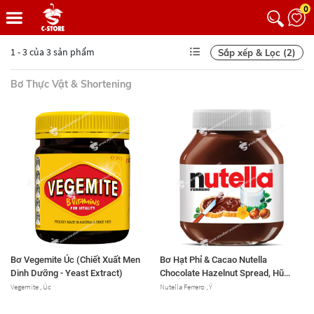
0
1 - 3 của 3 sản phẩm
Sắp xếp & Lọc (2)
Bơ Thực Vật & Shortening
Bơ Vegemite Úc (Chiết Xuất Men
Bơ Hạt Phỉ & Cacao Nutella
Dinh Dưỡng - Yeast Extract)
Chocolate Hazelnut Spread, Hũ
Thủy Tinh
Vegemite , Úc
Nutella Ferrero , Ý