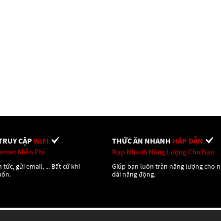
TRUY CẬP
WIFI
THỨC ĂN NHANH
HẤP DẪN
ternet Miễn Phí
Nạp Nhanh Năng Lượng Cho Bạn
 tức, gửi email, ... Bất cứ khi
Giúp bạn luôn tràn năng lượng cho 
uốn.
dài năng động.