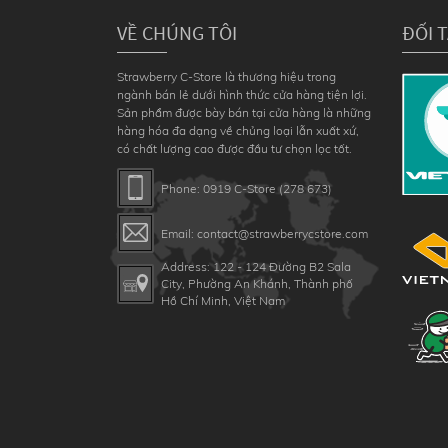
VỀ CHÚNG TÔI
ĐỐI 
Strawberry C-Store là thương hiệu trong
ngành bán lẻ dưới hình thức cửa hàng tiện lợi.
Sản phẩm được bày bán tại cửa hàng là những
hàng hóa đa dạng về chủng loại lẫn xuất xứ,
có chất lượng cao được đầu tư chọn lọc tốt.
Phone: 0919 C-Store (278 673)
Email: contact@strawberrycstore.com
Address: 122 - 124 Đường B2 Sala
City, Phường An Khánh, Thành phố
Hồ Chí Minh, Việt Nam