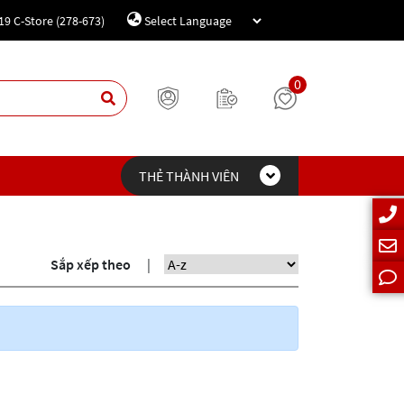
19 C-Store (278-673)
Powered by
Translate
0
THẺ THÀNH VIÊN
Sắp xếp theo
|