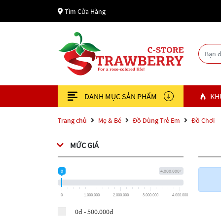
Tìm Cửa Hàng
DANH MỤC SẢN PHẨM
KH
Trang chủ
Mẹ & Bé
Đồ Dùng Trẻ Em
Đồ Chơi
MỨC GIÁ
0
4.000.000+
0
1.000.000
2.000.000
3.000.000
4.000.000
0đ - 500.000đ