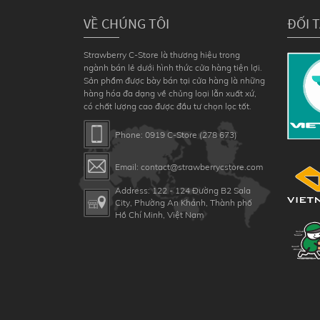
VỀ CHÚNG TÔI
ĐỐI 
Strawberry C-Store là thương hiệu trong
ngành bán lẻ dưới hình thức cửa hàng tiện lợi.
Sản phẩm được bày bán tại cửa hàng là những
hàng hóa đa dạng về chủng loại lẫn xuất xứ,
có chất lượng cao được đầu tư chọn lọc tốt.
Phone: 0919 C-Store (278 673)
Email: contact@strawberrycstore.com
Address: 122 - 124 Đường B2 Sala
City, Phường An Khánh, Thành phố
Hồ Chí Minh, Việt Nam