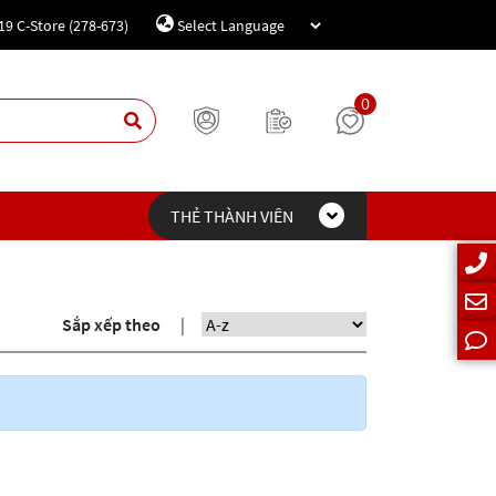
19 C-Store (278-673)
Powered by
Translate
0
THẺ THÀNH VIÊN
Sắp xếp theo
|