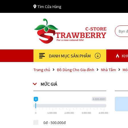
Tìm Cửa Hàng
DANH MỤC SẢN PHẨM
KH
Trang chủ
Đồ Dùng Cho Gia đình
Nhà Tắm
Móc
MỨC GIÁ
0
4.000.000+
0
1.000.000
2.000.000
3.000.000
4.000.000
0đ - 500.000đ