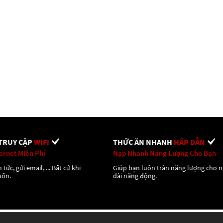
TRUY CẬP
WIFI
THỨC ĂN NHANH
HẤP DẪN
ternet Miễn Phí
Nạp Nhanh Năng Lượng Cho Bạn
 tức, gửi email, ... Bất cứ khi
Giúp bạn luôn tràn năng lượng cho 
uốn.
dài năng động.