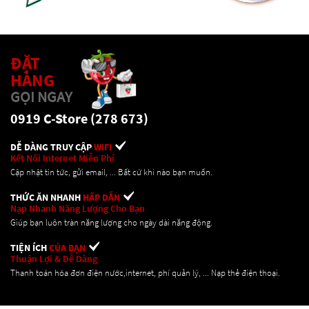
ĐẶT
HÀNG
GỌI NGAY
0919 C-Store (278 673)
DỄ DÀNG TRUY CẬP
WIFI
Kết Nối Internet Miễn Phí
Cập nhật tin tức, gửi email, ... Bất cứ khi nào bạn muốn.
THỨC ĂN NHANH
HẤP DẪN
Nạp Nhanh Năng Lượng Cho Bạn
Giúp bạn luôn tràn năng lượng cho ngày dài năng động.
TIỆN ÍCH
CỦA BẠN
Thuận Lợi & Dễ Dàng
Thanh toán hóa đơn điện nước,internet, phí quản lý, ... Nạp thẻ điện thoại.