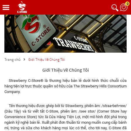
0
Trang chủ
Giới Thiệu Về Chúng Tôi
Giới Thiệu Về Chúng Tôi
Strawberry C-Store® là thương hiệu bán lẻ dưới hình thức chuỗi cửa
hàng tiện lợi trực thuộc quyền sở hữu của The Strawberry Hills Consortium
Company.
Tên thương hiệu được ghép bởi từ Strawberry, phiên âm: /straa•beh•ree/
(Dâu Tây) và từ viết tắt C-Store, phiên âm: /see stor/ (Corner Store hay
Convenience Store) tức là Cửa Hàng Tiện Lợi, một mô hình đột phá trong
ngành kỹ nghệ bán lẻ. Xuất phát đơn thuần từ mong muốn cung cấp bánh
mì, trứng và sữa cho khách hàng mọi lúc có thể, cho tới nay, C-Store đã