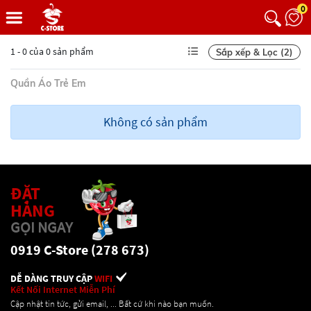
0
1 - 0 của 0 sản phẩm
Sắp xếp & Lọc (2)
Quần Áo Trẻ Em
Không có sản phẩm
ĐẶT
HÀNG
GỌI NGAY
0919 C-Store (278 673)
DỄ DÀNG TRUY CẬP
WIFI
Kết Nối Internet Miễn Phí
Cập nhật tin tức, gửi email, ... Bất cứ khi nào bạn muốn.